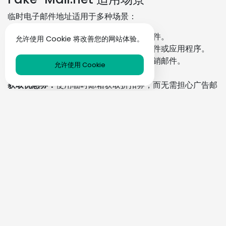
临时电子邮件地址适用于多种场景：
注册网站：
注册新网站时避免收到垃圾邮件。
允许使用 Cookie 将改善您的网站体验。
下载内容：
使用临时邮箱获取电子书、文件或应用程序。
测试服务：
试用新平台而无需担心收到促销邮件。
允许使用 Cookie
保护隐私：
防止您的个人数据被滥用。
获取优惠券：
使用临时邮箱获取折扣券，而无需担心广告邮
件泛滥。
立即开始
Fake-Mail.net 为您提供
快速、简单且安全的解决方案
，以
保护您的电子邮件地址。立即试用我们的服务，享受应有的
隐私和保护。点击下方按钮，立即获取您的
临时电子邮件地
址
！
获取临时邮箱
Fake-Mail.net – 安全与便利并重