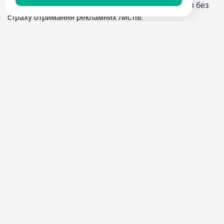
Тестування сервісів:
Спробуйте нові платформи без
страху отримання рекламних листів.
Захист ідентичності:
Захистіть свої особисті дані від
зловживань.
Отримання знижкових купонів:
Використовуйте
тимчасовий email для отримання купонів без ризику
перевантаження рекламою.
Почніть сьогодні
Fake-Mail.net створено для того, щоб надати вам
швидке, просте та безпечне рішення
для захисту
вашої електронної адреси. Спробуйте наш сервіс і
насолоджуйтесь анонімністю та захистом, на які ви
заслуговуєте. Натисніть кнопку нижче та отримайте
свою
тимчасову електронну адресу
прямо зараз!
Отримати тимчасову електронну адресу