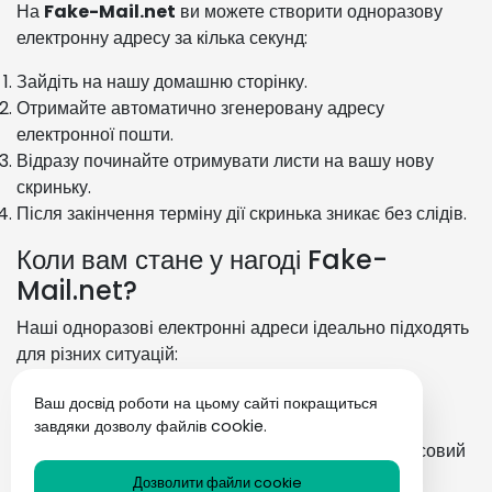
На
Fake-Mail.net
ви можете створити одноразову
електронну адресу за кілька секунд:
Зайдіть на нашу домашню сторінку.
Отримайте автоматично згенеровану адресу
електронної пошти.
Відразу починайте отримувати листи на вашу нову
скриньку.
Після закінчення терміну дії скринька зникає без слідів.
Коли вам стане у нагоді Fake-
Mail.net?
Наші одноразові електронні адреси ідеально підходять
для різних ситуацій:
Реєстрація на сайтах:
Уникайте спаму під час
Ваш досвід роботи на цьому сайті покращиться
реєстрації на нових сайтах.
завдяки дозволу файлів cookie.
Завантаження контенту:
Використовуйте тимчасовий
email для доступу до книг, файлів або додатків.
Дозволити файли cookie