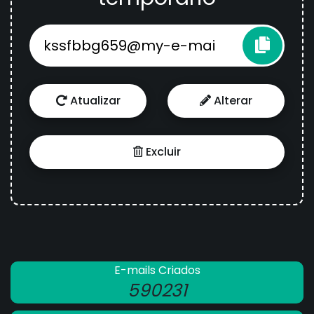
Atualizar
Alterar
Excluir
E-mails Criados
590231