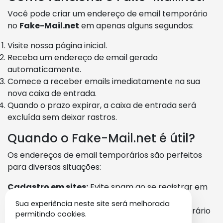
Você pode criar um endereço de email temporário
no
Fake-Mail.net
em apenas alguns segundos:
Visite nossa página inicial.
Receba um endereço de email gerado
automaticamente.
Comece a receber emails imediatamente na sua
nova caixa de entrada.
Quando o prazo expirar, a caixa de entrada será
excluída sem deixar rastros.
Quando o Fake-Mail.net é útil?
Os endereços de email temporários são perfeitos
para diversas situações:
Cadastro em sites:
Evite spam ao se registrar em
novos sites.
Sua experiência neste site será melhorada
Download de conteúdo:
Use um email temporário
permitindo cookies.
para acessar e-books, arquivos ou aplicativos.