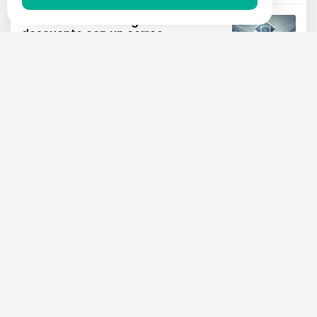
Cómo obtener códigos de
descuento con un correo
electrónico desechable
RECOMMENDATIONS
27 NOV 2024
¿Qué es el servicio "temp-mail"?
RECOMMENDATIONS
30 NOV 2024
¿Qué es el servicio "10 Minute Mail"?
RECOMMENDATIONS
29 NOV 2024
Categorías