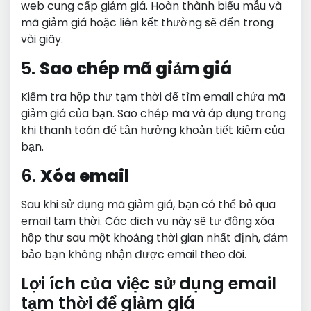
web cung cấp giảm giá. Hoàn thành biểu mẫu và
mã giảm giá hoặc liên kết thường sẽ đến trong
vài giây.
5.
Sao chép mã giảm giá
Kiểm tra hộp thư tạm thời để tìm email chứa mã
giảm giá của bạn. Sao chép mã và áp dụng trong
khi thanh toán để tận hưởng khoản tiết kiệm của
bạn.
6.
Xóa email
Sau khi sử dụng mã giảm giá, bạn có thể bỏ qua
email tạm thời. Các dịch vụ này sẽ tự động xóa
hộp thư sau một khoảng thời gian nhất định, đảm
bảo bạn không nhận được email theo dõi.
Lợi ích của việc sử dụng email
tạm thời để giảm giá