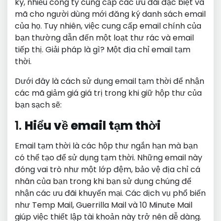
ký, nhiều công ty cung cấp các ưu đãi đặc biệt và
mã cho người dùng mới đăng ký danh sách email
của họ. Tuy nhiên, việc cung cấp email chính của
bạn thường dẫn đến một loạt thư rác và email
tiếp thị. Giải pháp là gì? Một địa chỉ email tạm
thời.
Dưới đây là cách sử dụng email tạm thời để nhận
các mã giảm giá giá trị trong khi giữ hộp thư của
bạn sạch sẽ:
1.
Hiểu về email tạm thời
Email tạm thời là các hộp thư ngắn hạn mà bạn
có thể tạo để sử dụng tạm thời. Những email này
đóng vai trò như một lớp đệm, bảo vệ địa chỉ cá
nhân của bạn trong khi bạn sử dụng chúng để
nhận các ưu đãi khuyến mại. Các dịch vụ phổ biến
như Temp Mail, Guerrilla Mail và 10 Minute Mail
giúp việc thiết lập tài khoản này trở nên dễ dàng.