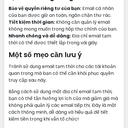
Bảo vệ quyền riêng tư của bạn:
Email cá nhân
của bạn được giữ an toàn, ngăn chặn thư rác.
Tiết kiệm thời gian:
Không cần quản lý email
không mong muốn trong hộp thư chính của bạn.
Nhanh chóng và dễ dàng:
Địa chỉ email tạm
thời có thể được thiết lập trong vài giây.
Một số mẹo cần lưu ý
Tránh sử dụng email tạm thời cho các tài khoản
quan trọng mà bạn có thể cần khôi phục quyền
truy cập sau này.
Bằng cách sử dụng một địa chỉ email tạm thời,
bạn có thể tận hưởng lợi ích của mã giảm giá mà
không phải quản lý các email tiếp thị. Đây là một
cách thông minh, dễ dàng và hiệu quả để tiết
kiệm tiền trong khi vẫn tổ chức!