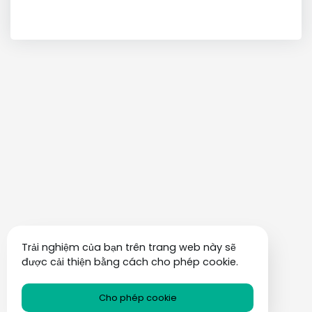
Trải nghiệm của bạn trên trang web này sẽ
được cải thiện bằng cách cho phép cookie.
Cho phép cookie