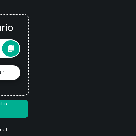
rio
ir
das
net.