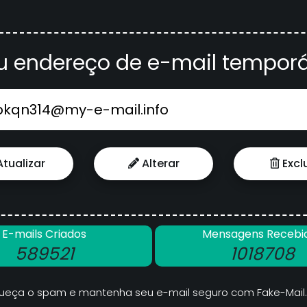
u endereço de e-mail temporá
tualizar
Alterar
Exclu
E-mails Criados
Mensagens Recebi
589521
1018708
ueça o spam e mantenha seu e-mail seguro com Fake-Mail.