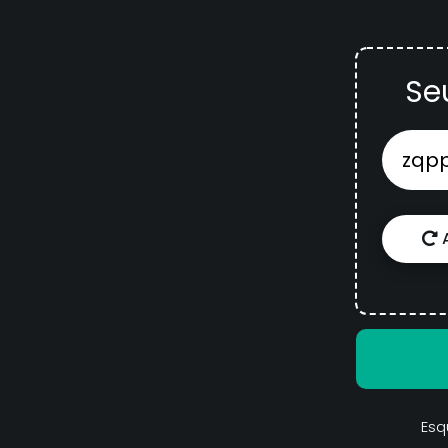
Se
A
Esq